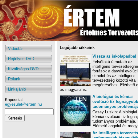
Legújabb cikkeink
Videotár
Vissza az iskolapadba!
Rejtélyes DVD
Felsőfokú útmutató az
intelligens tervezettséghe
Kiváltságos DVD
források a darwini evolúc
elmélet és az intelligens
Rólunk
tervezettség közötti vita
megértéséhez. Elérhető a
Linkajánló
és magyarul is.
A biológiai és kémiai
Kapcsolat:
evolúció tíz legnagyob
egyesulet@ertem.hu
tudományos problémáj
Casey Luskin: A biológiai
kémiai evolúció tíz legn
tudományos problémája.
Elérhető angolul és magya
Az intelligens tervezett
legfontosabb bizonyíté