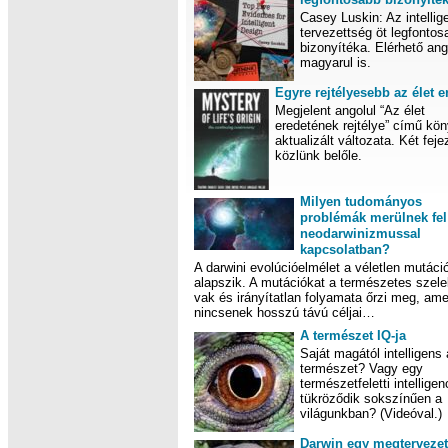
Casey Luskin: Az intellig
tervezettség öt legfontos
bizonyítéka. Elérhető ang
magyarul is.
Egyre rejtélyesebb az élet e
Megjelent angolul “Az élet
eredetének rejtélye” című kö
aktualizált változata. Két feje
közlünk belőle.
Milyen tudományos
problémák merülnek fel
neodarwinizmussal
kapcsolatban?
A darwini evolúcióelmélet a véletlen mutáci
alapszik. A mutációkat a természetes szele
vak és irányítatlan folyamata őrzi meg, am
nincsenek hosszú távú céljai…
A természet IQ-ja
Saját magától intelligens 
természet? Vagy egy
természetfeletti intelligen
tükröződik sokszínűen a
világunkban? (Videóval.)
Darwin egy megtervezet