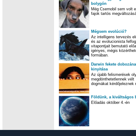
bolygón
Még Csernobil sem volt e
fajok tartós megváltozá
Mégsem evolúció?
Az intelligens tervezés e
és az evolucionista felfo
vitapontjait bemutató elő
igényes, mégis közérthet
formában.
Darwin fekete dobozán
kinyitása
Az újabb felismerések ol
megdönthetetlennek vélt
dogmákat kérdőjeleznek
Földünk, a kiváltságos
Előadás október 4.-én